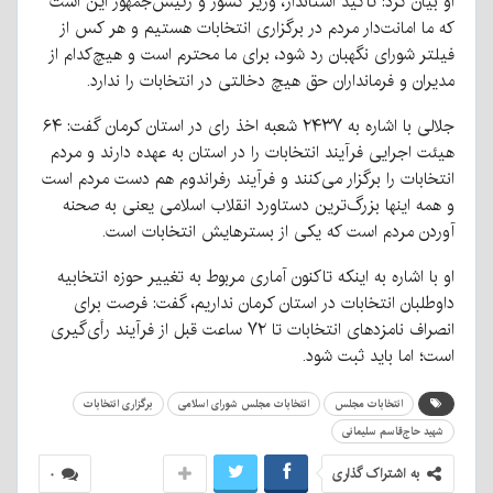
او بیان کرد: تأکید استاندار، وزیر کشور و رئیس‌جمهور این است
که ما امانت‌دار مردم در برگزاری انتخابات هستیم و هر کس از
فیلتر شورای نگهبان رد شود، برای ما محترم است و هیچ‌کدام از
مدیران و فرمانداران حق هیچ دخالتی در انتخابات را ندارد.
جلالی با اشاره به ۲۴۳۷ شعبه اخذ رای در استان کرمان گفت: ۶۴
هیئت اجرایی فرآیند انتخابات را در استان به عهده دارند و مردم
انتخابات را برگزار می‌کنند و فرآیند رفراندوم هم دست مردم است
و همه اینها بزرگ‌ترین دستاورد انقلاب اسلامی یعنی به صحنه
آوردن مردم است که یکی از بسترهایش انتخابات است.
او با اشاره به اینکه تاکنون آماری مربوط به تغییر حوزه انتخابیه
داوطلبان انتخابات در استان کرمان نداریم، گفت: فرصت برای
انصراف نامزدهای انتخابات تا ۷۲ ساعت قبل از فرآیند رأی‌گیری
است؛ اما باید ثبت شود.
انتخابات مجلس
انتخابات مجلس شورای اسلامی
برگزاری انتخابات
شهید حاج‌قاسم سلیمانی
به اشتراک گذاری
۰