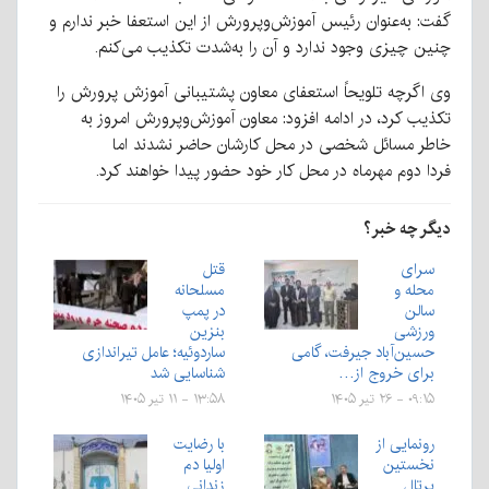
گفت: به‌عنوان رئیس آموزش‌وپرورش از این استعفا خبر ندارم و
چنین چیزی وجود ندارد و آن را به‌شدت تکذیب می‌کنم.
وی اگرچه تلویحاً استعفای معاون پشتیبانی آموزش پرورش را
تکذیب کرد، در ادامه افزود: معاون آموزش‌وپرورش امروز به
خاطر مسائل شخصی در محل کارشان حاضر نشدند اما
فردا دوم مهرماه در محل کار خود حضور پیدا خواهند کرد.
دیگر چه خبر؟
سرای
قتل
محله و
مسلحانه
سالن
در پمپ
ورزشی
بنزین
حسین‌آباد جیرفت، گامی
ساردوئیه؛ عامل تیراندازی
برای خروج از…
شناسایی شد
۰۹:۱۵ - ۲۶ تیر ۱۴۰۵
۱۳:۵۸ - ۱۱ تیر ۱۴۰۵
رونمایی از
با رضایت
نخستین
اولیا دم
پرتال
زندانی