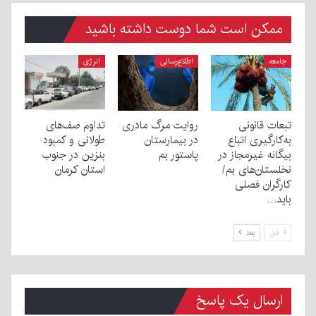
ممکن است شما دوست داشته باشید
جامعه
اطلاع‌رسانی
انرژی
تبعات قانونی
روایت مرگ مادری
تداوم صف‌های
به‌کارگیری اتباع
در بیمارستان
طولانی و کمبود
بیگانه غیرمجاز در
پاستور بم
بنزین در جنوب
نخلستان‌های بم/
استان کرمان
کارگران فصلی
باید…
قبل
بعد
ارسال یک پاسخ