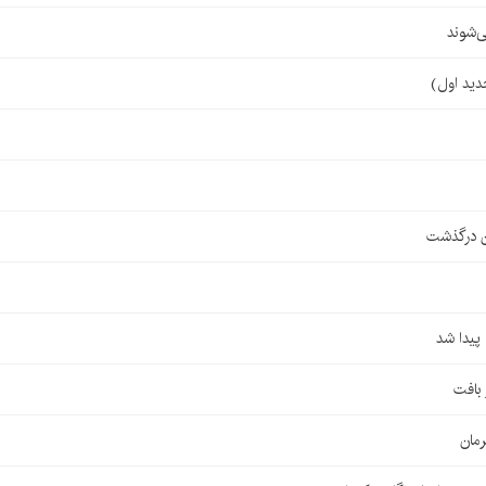
‌شوند
ن درگذشت
مان