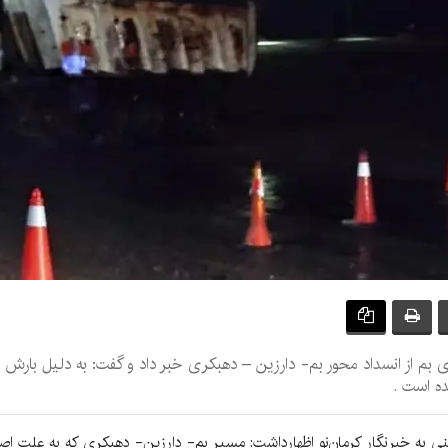
ای بم از انسداد محور بم- دارزین – دهبکری خبر داد و گفت: به دلیل بار
ه است .
به خبرنگار کرمان‌نو اظهارداشت: مسیر بم- دارزین- دهبکری که به علت اص