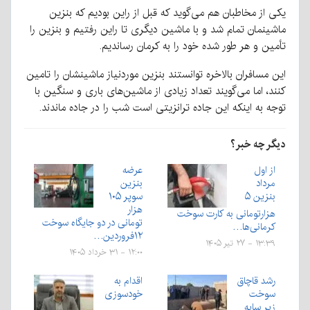
یکی از مخاطبان هم می‌گوید که قبل از راین بودیم که بنزین
ماشینمان تمام شد و با ماشین دیگری تا راین رفتیم و بنزین را
تأمین و هر طور شده خود را به کرمان رساندیم.
این مسافران بالاخره توانستند بنزین موردنیاز ماشینشان را تامین
کنند، اما می‌گویند تعداد زیادی از ماشین‌های باری و سنگین با
توجه به اینکه این جاده ترانزیتی است شب را در جاده ماندند.
دیگر چه خبر؟
از اول
عرضه
مرداد
بنزین
بنزين ۵
سوپر ۱۰۵
هزار
هزارتومانی به كارت سوخت
تومانی در دو جایگاه سوخت
کرمانی‌ها…
۱۲فروردین…
۱۳:۳۹ - ۲۷ تیر ۱۴۰۵
۱۲:۰۰ - ۳۱ خرداد ۱۴۰۵
رشد قاچاق
اقدام به
سوخت
خودسوزی
زیر سایه