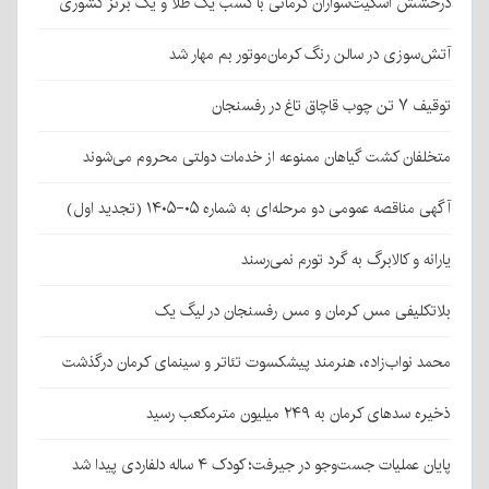
درخشش اسکیت‌سواران کرمانی با کسب یک طلا و یک برنز کشوری
آتش‌سوزی در سالن رنگ کرمان‌موتور بم مهار شد
توقیف ۷ تن چوب قاچاق تاغ در رفسنجان
متخلفان کشت گیاهان ممنوعه از خدمات دولتی محروم می‌شوند
آگهی مناقصه عمومی دو مرحله‌ای به شماره ۰۵-۱۴۰۵ (تجدید اول)
یارانه و کالابرگ به گرد تورم نمی‌رسند
بلاتکلیفی مس کرمان و مس رفسنجان در لیگ یک
محمد نواب‌زاده، هنرمند پیشکسوت تئاتر و سینمای کرمان درگذشت
ذخیره سدهای کرمان به ۲۴۹ میلیون مترمکعب رسید
پایان عملیات جست‌وجو در جیرفت؛ کودک ۴ ساله دلفاردی پیدا شد