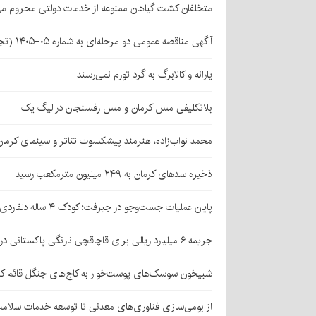
متخلفان کشت گیاهان ممنوعه از خدمات دولتی محروم می
آگهی مناقصه عمومی دو مرحله‌ای به شماره ۰۵-۱۴۰۵ (تجدید اول)
یارانه و کالابرگ به گرد تورم نمی‌رسند
بلاتکلیفی مس کرمان و مس رفسنجان در لیگ یک
محمد نواب‌زاده، هنرمند پیشکسوت تئاتر و سینمای کرما
ذخیره سدهای کرمان به ۲۴۹ میلیون مترمکعب رسید
پایان عملیات جست‌وجو در جیرفت؛ کودک ۴ ساله دلفاردی پیدا شد
جریمه ۶ میلیارد ریالی برای قاچاقچی نارنگی پاکستانی در بافت
شبیخون سوسک‌های پوست‌خوار به کاج‌های جنگل قائم کر
از بومی‌سازی فناوری‌های معدنی تا توسعه خدمات سلامت