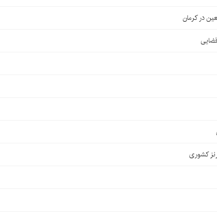
قضایی
نز کشوری