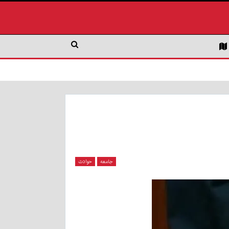
جامعه
حوادث