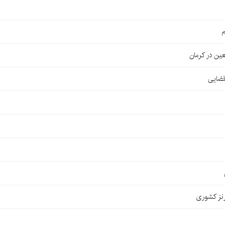
م
قضایی
نز کشوری