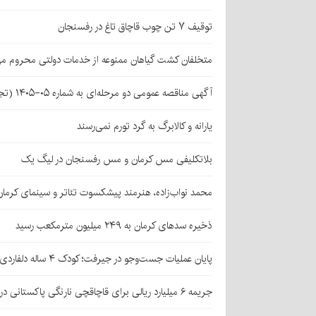
توقیف ۷ تن چوب قاچاق تاغ در رفسنجان
متخلفان کشت گیاهان ممنوعه از خدمات دولتی محروم می
آگهی مناقصه عمومی دو مرحله‌ای به شماره ۰۵-۱۴۰۵ (تجدید اول)
یارانه و کالابرگ به گرد تورم نمی‌رسند
بلاتکلیفی مس کرمان و مس رفسنجان در لیگ یک
محمد نواب‌زاده، هنرمند پیشکسوت تئاتر و سینمای کرما
ذخیره سدهای کرمان به ۲۴۹ میلیون مترمکعب رسید
پایان عملیات جست‌وجو در جیرفت؛ کودک ۴ ساله دلفاردی پیدا شد
جریمه ۶ میلیارد ریالی برای قاچاقچی نارنگی پاکستانی در بافت