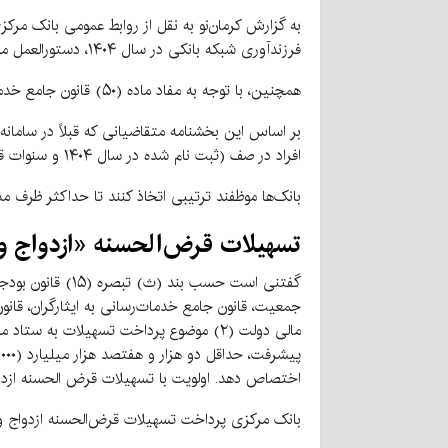
فرزندآوری شبکه بانکی در سال ۱۴۰۴، دستورالعمل مربوطه برای پرداخت تسهیلات ازدواج و فرزند به شبکه بانکی ابلاغ شد.
همچنین، با توجه به مفاد ماده (۵۰) قانون جامع خدمات‌رسانی به ایثارگران افراد مندرج در قانون مذکور مشمول اخذ قرض‌الحسنه ازدواج به میزان دو برابر افراد عادی می‌باشند.
بر اساس این بخشنامه متقاضیانی که قبلاً در سامانه
افراد در صف (ثبت نام شده در سال ۱۴۰۴ و سنوات قبل) مطابق با مبالغ ابلاغی قابل پرداخت خواهد بود.
بانک‌ها موظفند ترتیبی اتخاذ کنند تا حداکثر ظرف مد
تسهیلات قرض‌الحسنه «ازدواج و
اختصاص دهد. اولویت با تسهیلات قرض الحسنه ازدو
بانک مرکزی پرداخت تسهیلات قرض‌الحسنه ازدواج و فرزندآوری را به ترتیب مطابق با مواد ۸