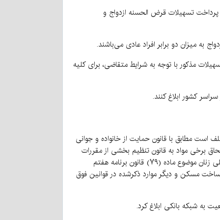
/۱۴۰۳ این بانک در خصوص تعیین سهمیه جهت پرداخت تسهیلات قرض الحسنه ازدواج و
سهیلات مذکور با توجه به شرایط متقاضی، برای کلیه
راسر کشور ابلاغ کنند.
مهوری اسلامی ایران مکلف است مطابق با قانون حمایت از خانواده و جوانی
انی به ایثارگران، قانون حمایت از حقوق معلولان، قانون جهش تولید دانش بنیان، ماده (۷۷) قانون الحاق برخی مواد به قانون تنظیم بخشی از مقررات
مالی دولت (۲) موضوع پرداخت تسهیلات به ستاد مردمی رسیدگی به امور دیه و کمک به زندانیان نیازمند، افزایش مهارت‌های شغلی زنان موضوع ماده (۷۹) قانون برنامه هفتم
، فرزندآوری و ودیعه یا خرید یا ساخت مسکن و دیگر موارد ذکرشده در قوانین فوق