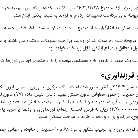
به گزارش کرمان‌نو به نقل از روابط عمومی بانک مرکزی، پیرو ابلاغیه مورخ ۲۸‏/۱۲‏
 مربوطه ثبت نام نموده‌اند، در اولویت پرداخت تسهیلات یادشده می باشند و ت
ت یک هفته از تاریخ ابلاغ بخشنامه، موضوع را به واحدهای اجرایی ذی‌ربط در س
 فرزندآوری»
گفتنی است حسب بند (ث) تبصره (۱۵) قانون بودجه سال ۱۴۰۴ کل کشور مقرر شده است: بانک مرکزی ج
جمعیت، قانون جامع خدمات‌رس
پیشرفت، حداقل دو هزار و هفتصد هزار میلیارد (۲.۷۰۰.۰۰۰.۰۰۰.۰۰۰.۰۰۰) ریال به قرض الحسنه ازدواج
اج، فرزندآوری و ودیعه یا خرید یا ساخت مسکن است.
۶ و ۱۰ حمایت از خانوده و جوانی جمعیت به شبکه بانکی ابلاغ کرد.