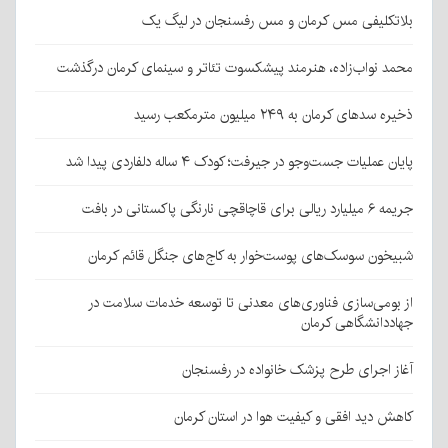
بلاتکلیفی مس کرمان و مس رفسنجان در لیگ یک
محمد نواب‌زاده، هنرمند پیشکسوت تئاتر و سینمای کرمان درگذشت
ذخیره سدهای کرمان به ۲۴۹ میلیون مترمکعب رسید
پایان عملیات جست‌وجو در جیرفت؛ کودک ۴ ساله دلفاردی پیدا شد
جریمه ۶ میلیارد ریالی برای قاچاقچی نارنگی پاکستانی در بافت
شبیخون سوسک‌های پوست‌خوار به کاج‌های جنگل قائم کرمان
از بومی‌سازی فناوری‌های معدنی تا توسعه خدمات سلامت در
جهاددانشگاهی کرمان
آغاز اجرای طرح پزشک خانواده در رفسنجان
کاهش دید افقی و کیفیت هوا در استان کرمان