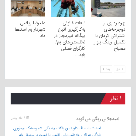
بهره‌برداری از
تبعات قانونی
علیرضا ریاضی
دوچرخه‌های
به‌کارگیری اتباع
شهردار بم استعفا
اشتراکی کرمان با
بیگانه غیرمجاز در
داد
تکمیل رینگ بلوار
نخلستان‌های بم/
مصباح
کارگران فصلی
باید…
قبل
بعد
۱ نظر
امیدجلالی ریگی
می گوید
۱ ماه پیش
آخه شماانصاف داریدمن با۴تا بچه یکی شیرخشک چطوری
زندگی به قول خودتون یابی نظمی یا غیبت یااستیفا آخه