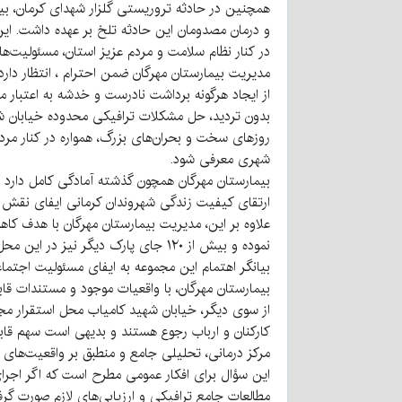
همچنین در حادثه تروریستی گلزار شهدای کرمان، بیم
و درمان مصدومان این حادثه تلخ بر عهده داشت. ای
در کنار نظام سلامت و مردم عزیز استان، مسئولیت‌های
مدیریت بیمارستان مهرگان ضمن احترام ، انتظار دا
از ایجاد هرگونه برداشت نادرست و خدشه به اعتبار
بدون تردید، حل مشکلات ترافیکی محدوده خیابان شه
روزهای سخت و بحران‌های بزرگ، همواره در کنار مر
شهری معرفی شود.
بیمارستان مهرگان همچون گذشته آمادگی کامل دارد ت
ارتقای کیفیت زندگی شهروندان کرمانی ایفای نقش ن
بیانگر اهتمام این مجموعه به ایفای مسئولیت اجتم
بیمارستان مهرگان، با واقعیات موجود و مستندات قابل
از سوی دیگر، خیابان شهید کامیاب محل استقرار مجمو
کارکنان و ارباب رجوع هستند و بدیهی است سهم قاب
مرکز درمانی، تحلیلی جامع و منطبق بر واقعیت‌های م
این سؤال برای افکار عمومی مطرح است که اگر اجرا
مطالعات جامع ترافیکی و ارزیابی‌های لازم صورت گر