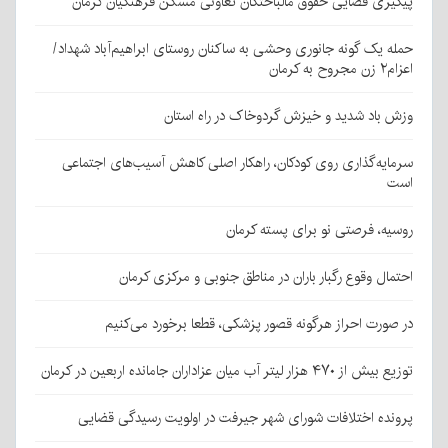
پیگیری قضایی حقوق مالباختگان تعاونی مسکن فرهنگیان کرمان
حمله یک گونه جانوری وحشی به ساکنان روستای ابراهیم‌آباد شهداد/
اعزام۲ زن مجروح به کرمان
وزش باد شدید و خیزش گردوخاک در راه استان
سرمایه‌گذاری روی کودکان، راهکار اصلی کاهش آسیب‌های اجتماعی
است
روسیه، فرصتی نو برای پسته کرمان
احتمال وقوع رگبار باران در مناطق جنوبی و مرکزی کرمان
در صورت احراز هرگونه قصور پزشکی، قطعا برخورد می‌کنیم
توزیع بیش از ۴۷۰ هزار لیتر آب میان عزاداران جامانده اربعین در کرمان
پرونده اختلافات شورای شهر جیرفت در اولویت رسیدگی قضایی