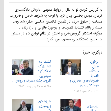
به گزارش کرمان نو به نقل از روابط عمومی اداره‌کل دادگستری
کرمان، مهدی بخشی بیان کرد: با توجه به شرایط خاص و ضرورت
صیانت از حقوق مردم در تأمین کالاهای اساسی، مقرر شد رصد
مستمر بازار، تشدید نظارت‌ها و برخورد قانونی و بازدارنده با
هرگونه احتکار، گران‌فروشی و اخلال در نظام توزیع کالا در دستور
کار جدی دستگاه‌های مسئول قرار گیرد.
دیگر چه خبر؟
برخورد
کشف سه
قاطع
انبار بزرگ
دستگاه
احتکار کود
قضا با
شیمیایی،
قمارخانه‌های مجازی و
ظروف یکبار مصرف و روغن…
قرعه‌کشی‌های…
۰۸:۴۸ - ۳۰ اردیبهشت ۱۴۰۵
۱۰:۱۹ - ۳ خرداد ۱۴۰۵
با
با پزشکان
زیرمیزی
زیرمیزی
پزشکان و
بگیر