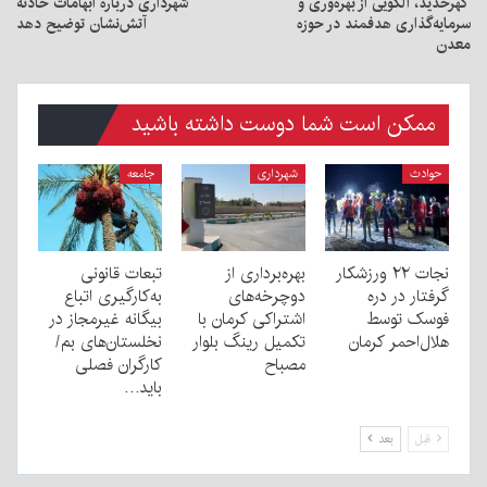
گهرحدید، الگویی از بهره‌وری و
شهرداری درباره ابهامات حادثه
سرمایه‌گذاری هدفمند در حوزه
آتش‌نشان توضیح دهد
معدن
ممکن است شما دوست داشته باشید
حوادث
شهرداری
جامعه
نجات ۲۲ ورزشکار
بهره‌برداری از
تبعات قانونی
گرفتار در دره
دوچرخه‌های
به‌کارگیری اتباع
فوسک توسط
اشتراکی کرمان با
بیگانه غیرمجاز در
هلال‌احمر کرمان
تکمیل رینگ بلوار
نخلستان‌های بم/
مصباح
کارگران فصلی
باید…
قبل
بعد