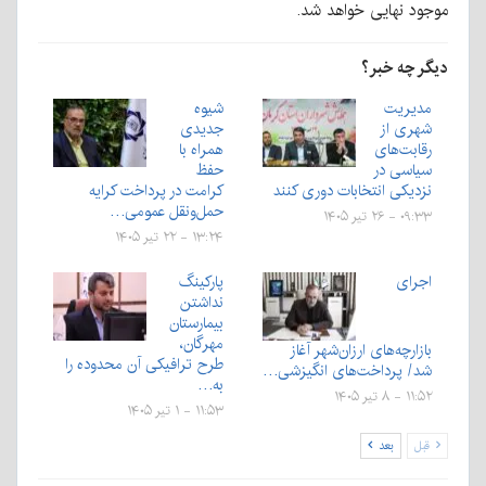
موجود نهایی خواهد شد.
دیگر چه خبر؟
مدیریت
شیوه
شهری از
جدیدی
رقابت‌های
همراه با
سیاسی در
حفظ
نزدیکی انتخابات دوری کنند
کرامت در پرداخت کرایه
حمل‌ونقل عمومی…
۰۹:۳۳ - ۲۶ تیر ۱۴۰۵
۱۳:۲۴ - ۲۲ تیر ۱۴۰۵
اجرای
پارکینگ
نداشتن
بيمارستان
مهرگان،
بازارچه‌های ارزان‌شهر آغاز
طرح ترافیکی آن محدوده را
شد/ پرداخت‌های انگیزشی…
به…
۱۱:۵۲ - ۸ تیر ۱۴۰۵
۱۱:۵۳ - ۱ تیر ۱۴۰۵
قبل
بعد