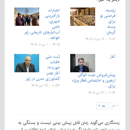
روسیه،
اعتبارات
فرصتی نو
بازآفرینی
برای
شهری،
پسته
ناجی
کرمان
آب‌انبارهای تاریخی راور
خواهد…
۱۱:۰۴ - ۱۶ مرداد ۱۴۰۵
۱۳:۱۵ - ۱ مرداد ۱۴۰۵
آغاز
ثبت ملی
«قنات
خورند»؛
آغاز عصر
پیش‌فروش بلیت‌ ناوگان
کشاورزی مدرن در راور
اربعین و اختصاص قطار ویژه
برای…
۱۰:۵۳ - ۲۸ تیر ۱۴۰۵
۱۰:۱۴ - ۳۱ تیر ۱۴۰۵
قبل
بعد
رستگاری می‌گوید زمان قابل پیش بینی نیست و بستگی به
رسیدن تجهیزات دارد؛ اگر به ما زمانی اعلام شود اطلاع رسانی