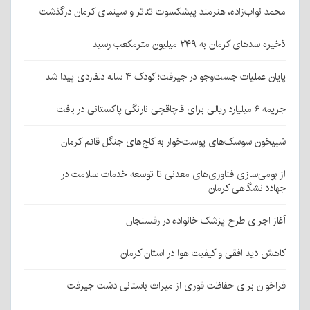
محمد نواب‌زاده، هنرمند پیشکسوت تئاتر و سینمای کرمان درگذشت
ذخیره سدهای کرمان به ۲۴۹ میلیون مترمکعب رسید
پایان عملیات جست‌وجو در جیرفت؛ کودک ۴ ساله دلفاردی پیدا شد
جریمه ۶ میلیارد ریالی برای قاچاقچی نارنگی پاکستانی در بافت
شبیخون سوسک‌های پوست‌خوار به کاج‌های جنگل قائم کرمان
از بومی‌سازی فناوری‌های معدنی تا توسعه خدمات سلامت در
جهاددانشگاهی کرمان
آغاز اجرای طرح پزشک خانواده در رفسنجان
کاهش دید افقی و کیفیت هوا در استان کرمان
فراخوان برای حفاظت فوری از میراث باستانی دشت جیرفت