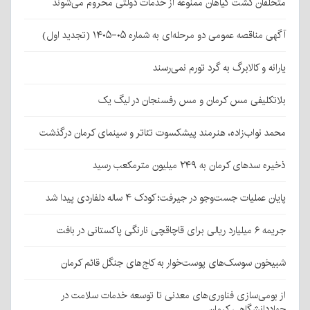
متخلفان کشت گیاهان ممنوعه از خدمات دولتی محروم می‌شوند
آگهی مناقصه عمومی دو مرحله‌ای به شماره ۰۵-۱۴۰۵ (تجدید اول)
یارانه و کالابرگ به گرد تورم نمی‌رسند
بلاتکلیفی مس کرمان و مس رفسنجان در لیگ یک
محمد نواب‌زاده، هنرمند پیشکسوت تئاتر و سینمای کرمان درگذشت
ذخیره سدهای کرمان به ۲۴۹ میلیون مترمکعب رسید
پایان عملیات جست‌وجو در جیرفت؛ کودک ۴ ساله دلفاردی پیدا شد
جریمه ۶ میلیارد ریالی برای قاچاقچی نارنگی پاکستانی در بافت
شبیخون سوسک‌های پوست‌خوار به کاج‌های جنگل قائم کرمان
از بومی‌سازی فناوری‌های معدنی تا توسعه خدمات سلامت در
جهاددانشگاهی کرمان