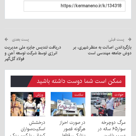
پست قبلی
پست بعدی
بازگرداندن اصالت به منظر شهری، بر
دریافت تندیس جایزه ملی مدیریت
دوش جامعه مهندسی است
انرژی توسط شرکت توسعه آهن و
فولاد گل‌گهر
ممکن است شما دوست داشته باشید
حوادث
سلامت
ورزش
مرگ دوچرخه
در صورت احراز
درخشش
سوار۶۵ ساله در
هرگونه قصور
اسکیت‌سواران
مسیر باغین
پزشکی، قطعا
کرمانی با کسب یک