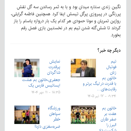
نگین زندی ستاره میدان بود و با به ثمر رساندن سه گل نقش
پررنگی در پیروزی پرگل تیمش ایفا کرد. همچنین فاطمه گرایلی،
روژین تمریان و مونا حمودی هر کدام یک بار دروازه یاسام را باز
کردند تا شش‌گله شدن تیم بم در نخستین بازی فصل رقم
بخورد.
دیگر چه خبر؟
تیم
نمایش
فوتبال
پرقدرت
زنان
شاگردان
خاتون بم
جعفری،خاتون بم هشت
با قدرت در لیگ برتر و
ایساتیس فارس یک
رقابت‌های…
۱۸:۳۵ - ۱۱ مهر ۱۴۰۴
۰۹:۳۴ - ۱۷ تیر ۱۴۰۵
خاتون بم
ورزشگاه
هفت بر
سپاهان
صفر طاران
خطر
البرز را
ضربه‌مغزی دارد!
شکست داد