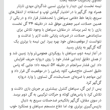
تساوی یک‌بریک خاتمه یافت.
نیمه نخست این دیدار با برتری نسبی شاگردان مهدی تارتار
همراه بود. گل‌گهر با در اختیار گرفتن توپ و استفاده از انتقال‌های
سریع، بارها خط دفاعی سپاهان را تحت‌فشار قرار داد و در یکی از
همین حملات، امیر جعفری موفق شد در دقیقه ۳۴ گل نخست
بازی را به ثمر برساند. در مقابل، سپاهان با وجود تلاش برای
سازماندهی حملات، در ضربات پایانی دقت لازم را نداشت و
نتوانست از موقعیت‌های خود بهره ببرد. این نیمه با برتری یک
گله گل‌گهر به پایان رسید.
در آغاز نیمه دوم، سپاهان با رویکردی هجومی‌تر وارد زمین شد و
از همان دقایق ابتدایی فشار خود را روی دروازه حریف افزایش
داد. این فشار سرانجام در دقیقه ۵۷ نتیجه داد؛ جایی که پاس
دقیق احسان حاج‌صفی، کاوه رضایی را در موقعیت گل قرار داد و
این مهاجم با ضربه‌ای حساب‌شده، گل تساوی را وارد دروازه
گل‌گهر کرد.
پس از این گل، سپاهان کنترل بیشتری بر جریان بازی داشت و
تلاش کرد با پاس‌های کوتاه و حرکات ترکیبی به گل دوم برسد.
در سوی مقابل، گل‌گهر باتکیه‌بر ضدحملات سریع به دنبال
بازپس‌گیری برتری بود، اما دفاع منسجم سپاهان و عملکرد خوب