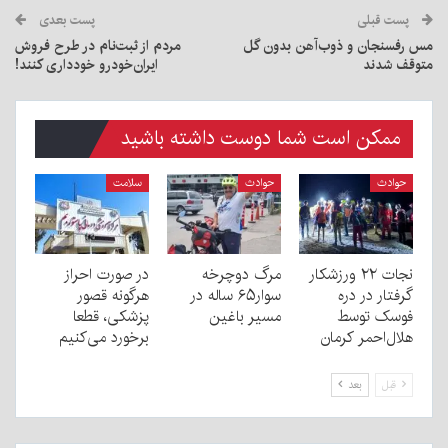
پست قبلی
پست بعدی
مس رفسنجان و ذوب‌آهن بدون گل
مردم از ثبت‌نام در طرح فروش
متوقف شدند
ایران‌خودرو خودداری کنند!
ممکن است شما دوست داشته باشید
حوادث
حوادث
سلامت
نجات ۲۲ ورزشکار
مرگ دوچرخه
در صورت احراز
گرفتار در دره
سوار۶۵ ساله در
هرگونه قصور
فوسک توسط
مسیر باغین
پزشکی، قطعا
هلال‌احمر کرمان
برخورد می‌کنیم
قبل
بعد