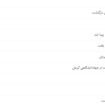
ن درگذشت
مان
 در جهاددانشگاهی کرمان
فت