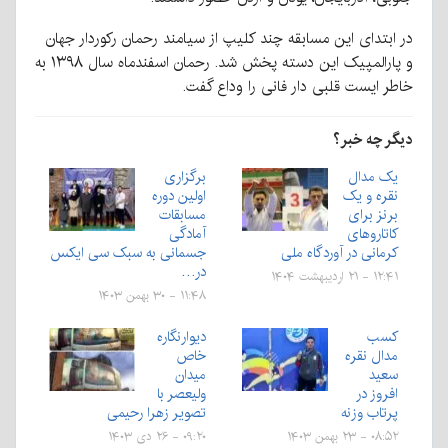
در ابتدای این مسابقه چند کلیپ از سیامند رحمان رکوردار جهان
و پارالمپیک این دسته پخش شد. رحمان اسفندماه سال ۱۳۹۸ به
خاطر ایست قلبی دار فانی را وداع گفت.
دیگر چه خبر؟
یک مدال
برگزاری
نقره و یک
اولین دوره
برنز برای
مسابقات
کاتاروهای
آمادگی
کرمانی در آوردگاه ملی
جسمانی به سبک سی ایکس
در…
۱۲:۴۱ - ۲۱ اردیبهشت ۱۴۰۴
۱۱:۴۸ - ۳۰ بهمن ۱۴۰۳
کسب
دیوارنگاره
مدال نقره
خاص
سعید
میدان
افروز در
ولیعصر با
پرتاب وزنه
تصویر زهرا رحیمی
۰۸:۵۲ - ۲۳ بهمن ۱۴۰۳
۰۹:۲۰ - ۲۶ دی ۱۴۰۳