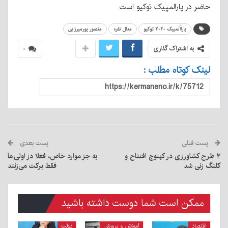
حاضر در پارالمپیک توکیو است.
پارااُلمپیک ۲۰۲۰ توکیو
مدال نقره
منصور پورمیرزایی
به اشتراک گذاری
۰
لینک کوتاه مطلب :
پست قبلی
پست بعدی
۲ طرح کشاورزی در کهنوج افتتاح و
به جز موارد خاص، فعلا دز اولی‌ها
کلنگ زنی شد
فقط برکت می‌زنند
ممکن است شما دوست داشته باشید
اقتصاد
آموزش و پرورش
دولت