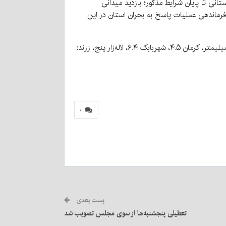
نی تا پایان شرایط مذکور؛ بازدید میدانی
 فرماندهی عملیات پاسخ به بحران استان در این
اداره کل هواشناسی استان کرمان نیز با اشاره به میزان بارندگی ۲۴ ساعت گذشته تا ساعت ۶:۳۰ صبح امروز اظهار کرد: در انار پنج میلیمتر، کرمان ۴.۵، شهربابک ۶.۴، لاله‌زار پنج، زرند:
۰
پست بعدی
تعطیلی پنجشنبه‌ها از سوی مجلس تصویب شد