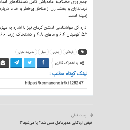
جمع‌آوری فاضلاب؛ آماده‌باش کامل دستگاه‌های امدا
فرمانداران و بخشداران از مناطق پرخطر و اقدام درب
زمینه است.
۵.۲، کوهبنان ۶.۴ و ماهان: ۴.۸ و دشتخاک زرند: ۶.۰ و ساردوئیه جیرفت ۹ میلیمتر بارش ثبت شده است.
بارندگی
بحران
سیل
مدیریت بحران
به اشتراک گذاری
لینک کوتاه مطلب :
پست قبلی
فیض اردکانی مدیرعامل مس شد؟ یا می‌شود؟!