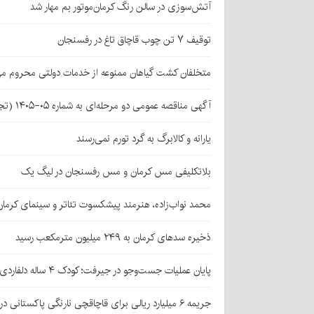
آتش‌سوزی در سالن رنگ کرمان‌موتور بم مهار شد
توقیف ۷ تن چوب قاچاق تاغ در رفسنجان
متخلفان کشت گیاهان ممنوعه از خدمات دولتی محروم می
آگهی مناقصه عمومی دو مرحله‌ای به شماره ۰۵-۱۴۰۵ (تجدید اول)
یارانه و کالابرگ به گرد تورم نمی‌رسند
بلاتکلیفی مس کرمان و مس رفسنجان در لیگ یک
محمد نواب‌زاده، هنرمند پیشکسوت تئاتر و سینمای کرما
ذخیره سدهای کرمان به ۲۴۹ میلیون مترمکعب رسید
پایان عملیات جست‌وجو در جیرفت؛ کودک ۴ ساله دلفاردی پیدا شد
جریمه ۶ میلیارد ریالی برای قاچاقچی نارنگی پاکستانی در بافت