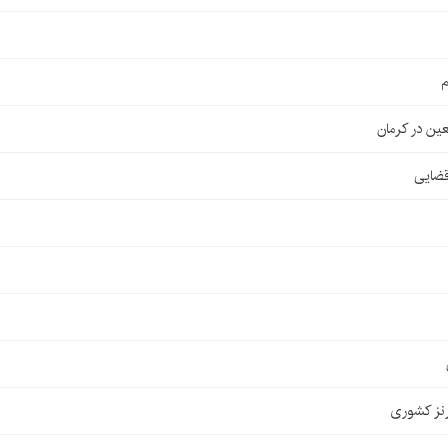
م
قضایی
نز کشوری