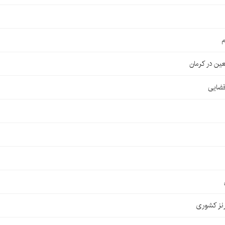
م
قضایی
نز کشوری