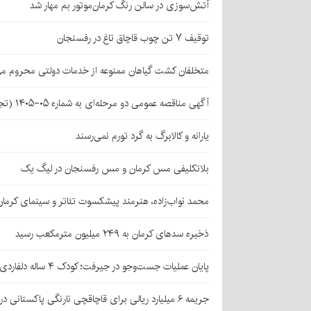
آتش‌سوزی در سالن رنگ کرمان‌موتور بم مهار شد
توقیف ۷ تن چوب قاچاق تاغ در رفسنجان
متخلفان کشت گیاهان ممنوعه از خدمات دولتی محروم می
آگهی مناقصه عمومی دو مرحله‌ای به شماره ۰۵-۱۴۰۵ (تجدید اول)
یارانه و کالابرگ به گرد تورم نمی‌رسند
بلاتکلیفی مس کرمان و مس رفسنجان در لیگ یک
محمد نواب‌زاده، هنرمند پیشکسوت تئاتر و سینمای کرما
ذخیره سدهای کرمان به ۲۴۹ میلیون مترمکعب رسید
پایان عملیات جست‌وجو در جیرفت؛ کودک ۴ ساله دلفاردی پیدا شد
جریمه ۶ میلیارد ریالی برای قاچاقچی نارنگی پاکستانی در بافت