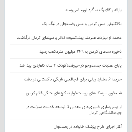
یارانه و کالابرگ به گرد تورم نمی‌رسند
بلاتکلیفی مس کرمان و مس رفسنجان در لیگ یک
محمد نواب‌زاده، هنرمند پیشکسوت تئاتر و سینمای کرمان درگذشت
ذخیره سدهای کرمان به ۲۴۹ میلیون مترمکعب رسید
پایان عملیات جست‌وجو در جیرفت؛ کودک ۴ ساله دلفاردی پیدا شد
جریمه ۶ میلیارد ریالی برای قاچاقچی نارنگی پاکستانی در بافت
شبیخون سوسک‌های پوست‌خوار به کاج‌های جنگل قائم کرمان
از بومی‌سازی فناوری‌های معدنی تا توسعه خدمات سلامت در
جهاددانشگاهی کرمان
آغاز اجرای طرح پزشک خانواده در رفسنجان