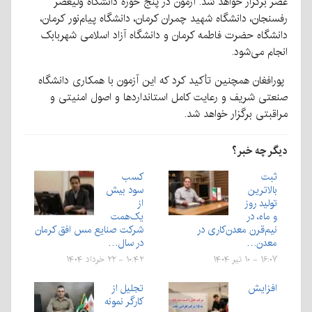
عصر برگزار خواهد شد. آزمون در پنج حوزه دانشگاه ولیعصر
رفسنجان، دانشگاه شهید چمران کرمان، دانشگاه پیام‌نور کرمان،
دانشگاه حضرت فاطمه کرمان و دانشگاه آزاد اسلامی شهربابک
انجام می‌شود.
پورافغان همچنین تأکید کرد که این آزمون با همکاری دانشگاه
صنعتی شریف و رعایت کامل استانداردها و اصول امنیتی و
مراقبتی برگزار خواهد شد.
دیگر چه خبر؟
ثبت
کسب
بالاترین
سود بیش
تولید روز
از
و ماه، در
یک‌همت
نیم‌قرن معدن‌کاری در
شرکت صنایع مس افق کرمان
معدن…
در سال…
۱۶:۰۷ - ۱۰ تیر ۱۴۰۴
۱۰:۴۲ - ۲۲ خرداد ۱۴۰۴
افزایش
تجلیل از
کارگر نمونه