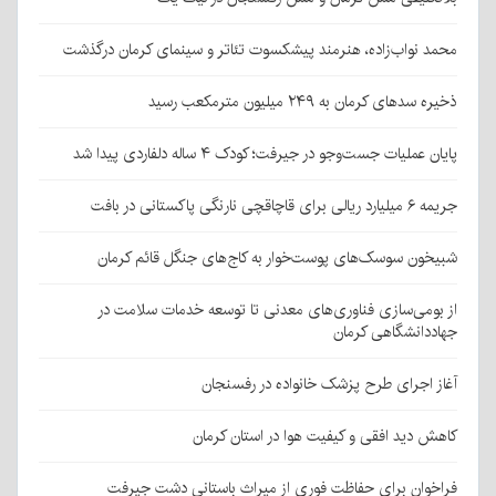
محمد نواب‌زاده، هنرمند پیشکسوت تئاتر و سینمای کرمان درگذشت
ذخیره سدهای کرمان به ۲۴۹ میلیون مترمکعب رسید
پایان عملیات جست‌وجو در جیرفت؛ کودک ۴ ساله دلفاردی پیدا شد
جریمه ۶ میلیارد ریالی برای قاچاقچی نارنگی پاکستانی در بافت
شبیخون سوسک‌های پوست‌خوار به کاج‌های جنگل قائم کرمان
از بومی‌سازی فناوری‌های معدنی تا توسعه خدمات سلامت در
جهاددانشگاهی کرمان
آغاز اجرای طرح پزشک خانواده در رفسنجان
کاهش دید افقی و کیفیت هوا در استان کرمان
فراخوان برای حفاظت فوری از میراث باستانی دشت جیرفت