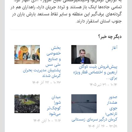
تمامی جاده‌ها اینک باز هستند و تردد جریان دارد، راهداران هم در
گردنه‌های برف‌گیر این منطقه و سایر نقاط مستعد بارش باران در
جنوب استان استقرار دارند.
دیگر چه خبر؟
آغاز
بخش
خصوصی
و صنایع
ملی مس
پیش‌فروش بلیت‌ ناوگان
پشتیبان مدیریت بحران
اربعین و اختصاص قطار ویژه
کرمان شدند
برای…
۱۰:۲۳ - ۲۷ آذر ۱۴۰۴
۱۰:۱۴ - ۳۱ تیر ۱۴۰۵
صدور
میدان
هشدار
شورا
جوی‌
کوچک‌تر
نارنجی؛
می‌شود
کرمان درگیر سرمای زمستانی
۱۱:۱۶ - ۱۰ آبان ۱۴۰۴
۱۳:۵۹ - ۲۶ آذر ۱۴۰۴