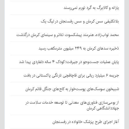
یارانه و کالابرگ به گرد تورم نمی‌رسند
بلاتکلیفی مس کرمان و مس رفسنجان در لیگ یک
محمد نواب‌زاده، هنرمند پیشکسوت تئاتر و سینمای کرمان درگذشت
ذخیره سدهای کرمان به ۲۴۹ میلیون مترمکعب رسید
پایان عملیات جست‌وجو در جیرفت؛ کودک ۴ ساله دلفاردی پیدا شد
جریمه ۶ میلیارد ریالی برای قاچاقچی نارنگی پاکستانی در بافت
شبیخون سوسک‌های پوست‌خوار به کاج‌های جنگل قائم کرمان
از بومی‌سازی فناوری‌های معدنی تا توسعه خدمات سلامت در
جهاددانشگاهی کرمان
آغاز اجرای طرح پزشک خانواده در رفسنجان