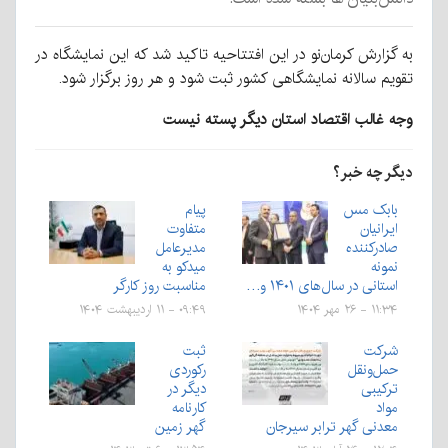
به گزارش کرمان‌نو در این افتتاحیه تاکید شد که این نمایشگاه در
تقویم سالانه نمایشگاهی کشور ثبت شود و هر روز برگزار شود.
وجه غالب اقتصاد استان دیگر پسته نیست
دیگر چه خبر؟
بابک مس
پیام
ایرانیان
متفاوت
صادرکننده
مدیرعامل
نمونه
میدکو به
استانی در سال‌های ۱۴۰۱ و…
مناسبت روز کارگر
۱۱:۳۴ - ۲۶ مهر ۱۴۰۴
۰۹:۴۹ - ۱۱ اردیبهشت ۱۴۰۴
شرکت
ثبت
حمل‌ونقل
رکوردی
ترکیبی
دیگر در
مواد
کارنامه
معدنی گهر ترابر سیرجان
گهر زمین