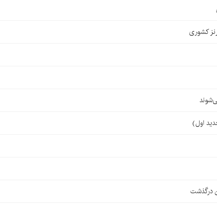
نز کشوری
‌شوند
ن درگذشت