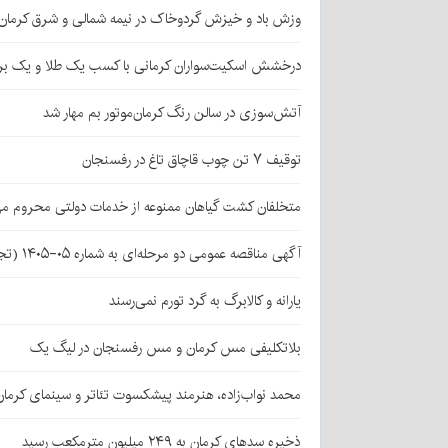
وزش باد و خیزش گردوخاک در نیمه شمالی و شرق کرمان
درخشش اسکیت‌سواران کرمانی با کسب یک طلا و یک بر
آتش‌سوزی در سالن رنگ کرمان‌موتور بم مهار شد
توقیف ۷ تن چوب قاچاق تاغ در رفسنجان
متخلفان کشت گیاهان ممنوعه از خدمات دولتی محروم می
آگهی مناقصه عمومی دو مرحله‌ای به شماره ۰۵-۱۴۰۵ (تجدید اول)
یارانه و کالابرگ به گرد تورم نمی‌رسند
بلاتکلیفی مس کرمان و مس رفسنجان در لیگ یک
محمد نواب‌زاده، هنرمند پیشکسوت تئاتر و سینمای کرما
ذخیره سدهای کرمان به ۲۴۹ میلیون مترمکعب رسید