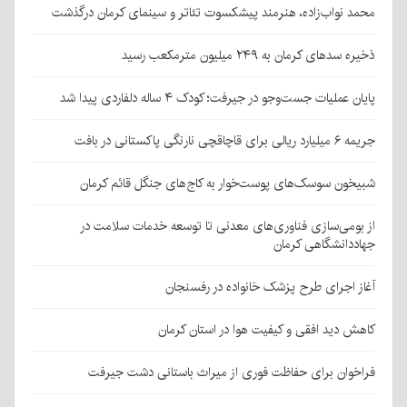
محمد نواب‌زاده، هنرمند پیشکسوت تئاتر و سینمای کرمان درگذشت
ذخیره سدهای کرمان به ۲۴۹ میلیون مترمکعب رسید
پایان عملیات جست‌وجو در جیرفت؛ کودک ۴ ساله دلفاردی پیدا شد
جریمه ۶ میلیارد ریالی برای قاچاقچی نارنگی پاکستانی در بافت
شبیخون سوسک‌های پوست‌خوار به کاج‌های جنگل قائم کرمان
از بومی‌سازی فناوری‌های معدنی تا توسعه خدمات سلامت در
جهاددانشگاهی کرمان
آغاز اجرای طرح پزشک خانواده در رفسنجان
کاهش دید افقی و کیفیت هوا در استان کرمان
فراخوان برای حفاظت فوری از میراث باستانی دشت جیرفت