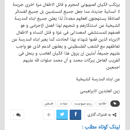
یرتکب الکیان الصهیونی المجرم و قاتل الاطفال مرة اخری جریمة
لا انسانیة جدیدة، مما جعل جمیع المسلمین بل جمیع الضمائر
الصادقة یستهجنون افعالهم مجدداً، لذا یعلن جمیع ابناء المدرسة
الشیخیة عن استنکارهم و شجبهم لهذا العمل الإجرامی و هو
قصفهم للمستشفی المعمدانی فی غزة و قتل النساء و الاطفال
الابریاء الذین قضوا شهداء بهذا الحادث، کما یعبر ابناء المدرسة عن
تعاطفهم مع الشعب الفلسطینی و یعلنون الدعم الذی هو واجب
علیهم جمیعاً، آملین ان یزول هذا الکیان الغاصب و ینحل فی
القریب العاجل ببرکات محمد و آل محمد صلوات الله علیهم
اجمعین.
عن ابناء المدرسة الشیخیة
زین العابدین الابراهیمی
اطلاعیه
رژیم صهیونیست
شهادت
فلسطین
به اشتراک گذاری
۰
لینک کوتاه مطلب :