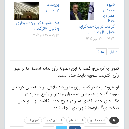
شیوه
بن‌بست
جدیدی
در احیای
همراه با
حفظ
«خانه‌شهر» کرمان؛ شهرداری
کرامت در پرداخت کرایه
به‌دنبال «ترک…
حمل‌ونقل عمومی…
۰۹:۴۱ - ۲۰ تیر ۱۴۰۵
۱۳:۲۴ - ۲۲ تیر ۱۴۰۵
قبل
بعد
تقوی به کرمان‌نو گفت به این مصوبه رأی نداده است؛ اما بر طبق
رأی اکثریت مصوبه تأیید شده است.
او افزود: البته در کمیسیون مقرر شد تلاش بر جابه‌جایی درختان
صورت گیرد و همچنین به میزان چندبرابر وضع موجود در
مکان‌های جدید فضای سبز در طرح جدید کاشت نهال و حتی
درخت بزرگ توسط شهرداری انجام شود.
خدمات شهری
شهردار کرمان
شهرداری کرمان
شورای شهر