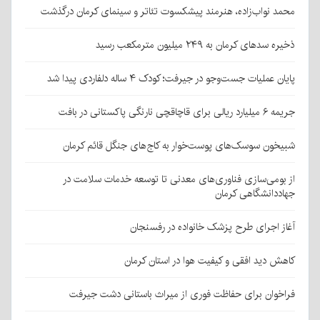
محمد نواب‌زاده، هنرمند پیشکسوت تئاتر و سینمای کرمان درگذشت
ذخیره سدهای کرمان به ۲۴۹ میلیون مترمکعب رسید
پایان عملیات جست‌وجو در جیرفت؛ کودک ۴ ساله دلفاردی پیدا شد
جریمه ۶ میلیارد ریالی برای قاچاقچی نارنگی پاکستانی در بافت
شبیخون سوسک‌های پوست‌خوار به کاج‌های جنگل قائم کرمان
از بومی‌سازی فناوری‌های معدنی تا توسعه خدمات سلامت در
جهاددانشگاهی کرمان
آغاز اجرای طرح پزشک خانواده در رفسنجان
کاهش دید افقی و کیفیت هوا در استان کرمان
فراخوان برای حفاظت فوری از میراث باستانی دشت جیرفت