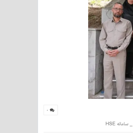
۰
مانه HSE