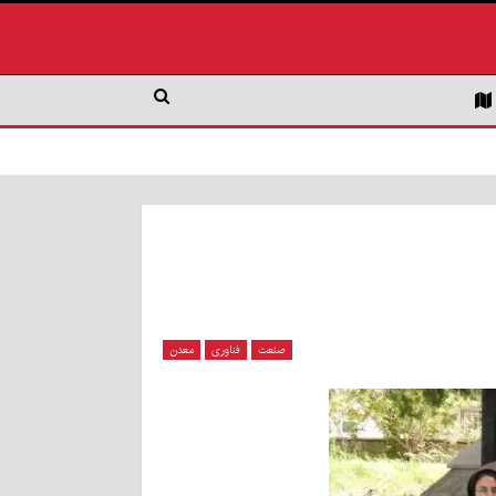
صنعت
فناوری
معدن