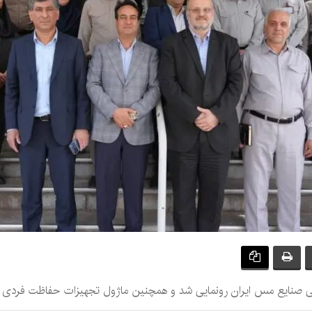
ی صنایع مس ایران رونمایی شد و همچنین ماژول تجهیزات حفاظت فردی _ سا