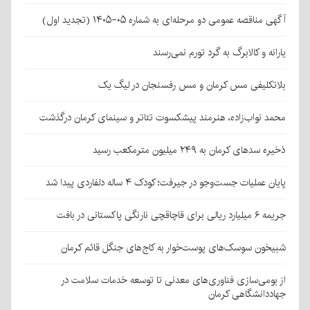
آگهی مناقصه عمومی دو مرحله‌ای به شماره ۰۵-۱۴۰۵ (تجدید اول)
یارانه و کالابرگ به گرد تورم نمی‌رسند
بلاتکلیفی مس کرمان و مس رفسنجان در لیگ یک
محمد نواب‌زاده، هنرمند پیشکسوت تئاتر و سینمای کرمان درگذشت
ذخیره سدهای کرمان به ۲۴۹ میلیون مترمکعب رسید
پایان عملیات جست‌وجو در جیرفت؛ کودک ۴ ساله دلفاردی پیدا شد
جریمه ۶ میلیارد ریالی برای قاچاقچی نارنگی پاکستانی در بافت
شبیخون سوسک‌های پوست‌خوار به کاج‌های جنگل قائم کرمان
از بومی‌سازی فناوری‌های معدنی تا توسعه خدمات سلامت در
جهاددانشگاهی کرمان