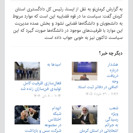
به گزارش کرمان‌نو به نقل از ایسنا،‌ رئیس کل دادگستری استان
کرمان گفت: سیاست ما در قوه قضاییه این است که موارد مربوط
به دانشجویان و دانشگاه‌ها قضایی نشود و بخش عمده مدیریت
این موارد با ظرفیت‌های موجود در دانشگاه‌ها صورت گیرد که این
سیاست تاکنون نیز به خوبی جواب داده است.
دیگر چه خبر؟
هشدار
امیدها به
درباره
دریافت
وجه
فعال‌سازی ظرفیت کامل
اضافی در دفاتر ثبت اسناد
تولیدی فن‌سازان زنده شد
۱۱:۴۶ - ۳۱ خرداد ۱۴۰۵
۱۰:۱۴ - ۸ دی ۱۴۰۴
شعب
انهدام
ویژه
شبکه
رسیدگی
اختلاس
به جرائم
در مجموعه
انتخاباتی در استان کرمان
شرکت مس و بازداشت