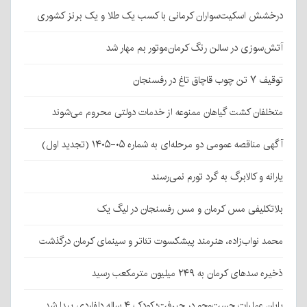
درخشش اسکیت‌سواران کرمانی با کسب یک طلا و یک برنز کشوری
آتش‌سوزی در سالن رنگ کرمان‌موتور بم مهار شد
توقیف ۷ تن چوب قاچاق تاغ در رفسنجان
متخلفان کشت گیاهان ممنوعه از خدمات دولتی محروم می‌شوند
آگهی مناقصه عمومی دو مرحله‌ای به شماره ۰۵-۱۴۰۵ (تجدید اول)
یارانه و کالابرگ به گرد تورم نمی‌رسند
بلاتکلیفی مس کرمان و مس رفسنجان در لیگ یک
محمد نواب‌زاده، هنرمند پیشکسوت تئاتر و سینمای کرمان درگذشت
ذخیره سدهای کرمان به ۲۴۹ میلیون مترمکعب رسید
پایان عملیات جست‌وجو در جیرفت؛ کودک ۴ ساله دلفاردی پیدا شد