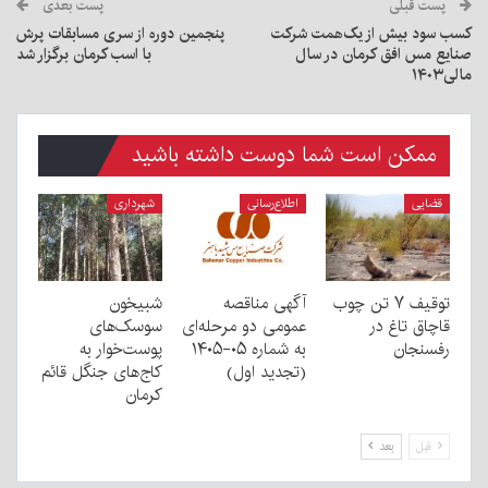
پست قبلی
پست بعدی
کسب سود بیش از یک‌همت شرکت
پنجمین دوره از سری مسابقات پرش
صنایع مس افق کرمان در سال
با اسب کرمان برگزار شد
مالی۱۴۰۳
ممکن است شما دوست داشته باشید
قضایی
اطلاع‌رسانی
شهرداری
توقیف ۷ تن چوب
آگهی مناقصه
شبیخون
قاچاق تاغ در
عمومی دو مرحله‌ای
سوسک‌های
رفسنجان
به شماره ۰۵-۱۴۰۵
پوست‌خوار به
(تجدید اول)
کاج‌های جنگل قائم
کرمان
قبل
بعد