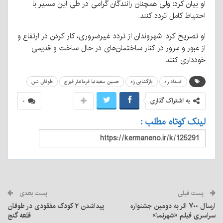
او بیان کرد: ولی همچنان رانندگان گرامی در طی این مسیر با
احتیاط کامل تردد کنند.
او تصریح کرد: شهروندان از تردد غیرضروری، کار کردن در ارتفاع و
از عبور و مرور در کنار ساختمان‌های در حال ساخت و قدیمی
خودداری کنند.
انسداد راه
بازگشایی راه
حسین سعیدنیا فرماندار فهرج
طوفان شن
به اشتراک گذاری
۰
لینک کوتاه مطلب :
پست قبلی
پست بعدی
ارسال ۷۰۰ اثر به دومین جشنواره
پیداشدن ۲ کودک مفقودی در طوفان
سراسری فیلم «شهرنما»
قلعه گنج