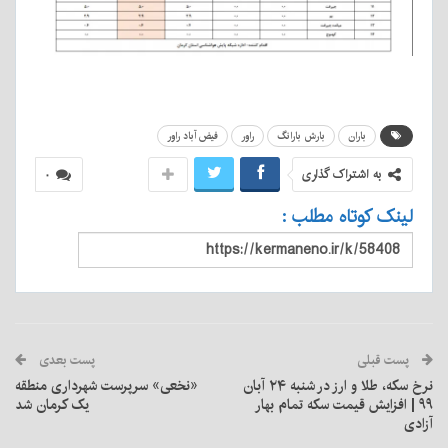
باران
بارش بارانگ
راور
فیض آباد راور
به اشتراک گذاری
۰
لینک کوتاه مطلب :
پست قبلی
پست بعدی
نرخ سکه، طلا و ارز در ‌‌شنبه ۲۴ آبان
«نخعی» سرپرست شهرداری منطقه
۹۹ | افزایش قیمت سکه تمام بهار
یک کرمان شد
آزادی