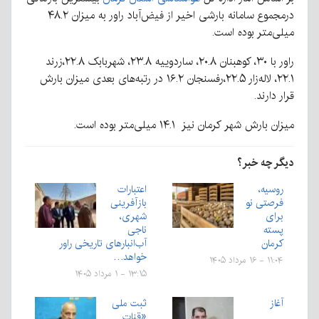
درمجموع سامانه بارشی اخیر از فیض‌آباد راور به میزان ۴۸.۲
میلی‌متر بوده است.
راور با ۳۰، کوهبنان ۲۰.۸،‌ ساردوییه ۲۳.۸،‌ شهربابک ۲۲.۸،زرند
۲۲.۱،‌ لاله‌زار ۲۲.۵،رفسنجان ۱۶.۲ در رتبه‌های بعدی میزان بارش
قرار دارند.
میزان بارش شهر کرمان نیز ۱۴.۱ میلی‌متر بوده است.
دیگر چه خبر؟
روسیه،
اعتبارات
فرصتی نو
بازآفرینی
برای
شهری،
پسته
ناجی
کرمان
آب‌انبارهای تاریخی راور
خواهد…
۱۱:۰۴ - ۱۶ مرداد ۱۴۰۵
۱۳:۱۵ - ۱ مرداد ۱۴۰۵
آغاز
ثبت ملی
«قنات