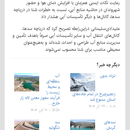
رعایت نکات ایمنی هم‌زمان با افزایش دمای هوا و حضور
شهروندان در حاشیه منابع آبی، نسبت به خطرات شنا در دریاچه
سدها، کانال‌ها و دیگر تأسیسات آبی هشدار داد.
علیدادی‌سلیمانی دراین‌رابطه تصریح کرد که دریاچه سدها،
کانال‌های انتقال آب و سایر تأسیسات آبی صرفاً باهدف تأمین و
مدیریت منابع آب طراحی و احداث شده‌اند و به‌هیچ‌عنوان
محیطی مناسب برای شنا محسوب نمی‌شوند.
دیگر چه خبر؟
تردد بدون
آب
منطقه‌ای
و محیط
زیست را
زنجیرچرخ در تمام جاده‌های
فرآیند مجوز معدن لاله زار
استان ممنوع شد
خارج…
۱۰:۰۶ - ۲۷ آذر ۱۴۰۴
۱۵:۵۶ - ۲۰ آبان ۱۴۰۴
سدهای
سد
کرمان
تنگوئیه