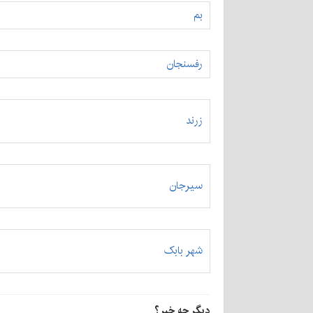
بم
رفسنجان
زرند
سیرجان
شهر بابک
دیگر چه خبر؟