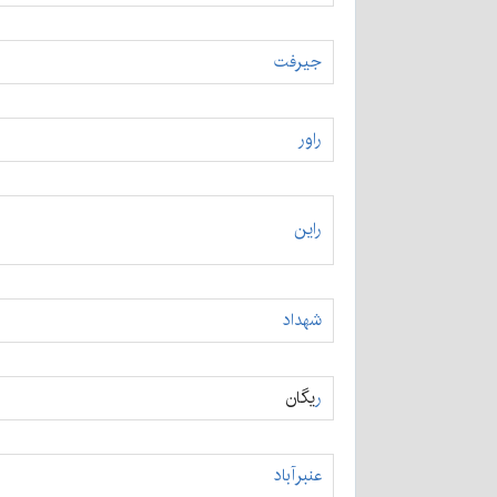
جیرفت
راور
راین
شهداد
ر
یگان
عنبرآباد