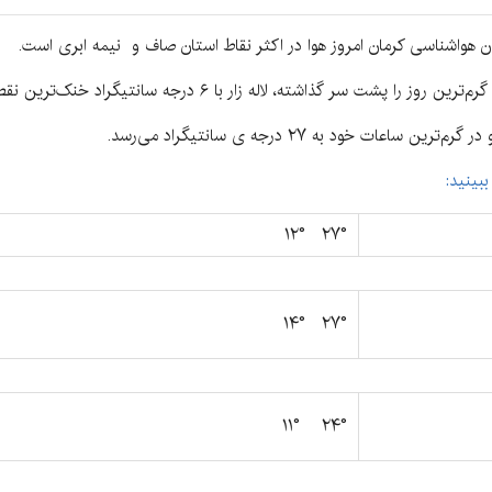
واشناسی کرمان امروز هوا در اکثر نقاط استان صاف و نیمه ابری است.
بینید:
۲۷° ۱۲°
۲۷° ۱۴°
۲۴° ۱۱°