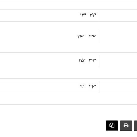
۲۷° ۱۳°
۳۴° ۲۴°
۳۹° ۲۵°
۲۴° ۹°