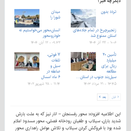
دیگر چه خبر؟
تردد بدون
میدان
شورا را
زنجیرچرخ در تمام جاده‌های
انسان‌محور می‌خواستیم نه
استان ممنوع شد
خودرومحور
۱۰:۰۶ - ۲۷ آذر ۱۴۰۴
۰۹:۳۲ - ۱۲ آبان ۱۴۰۴
تأمین ۲۰
۷ فوتی،
میلیارد
تلفات
ریال برای
سیل و
مطالعه
صاعقه در
سیل‌بند جنوب در استان…
۶ ماه امسال
۱۳:۴۵ - ۲۱ مرداد ۱۴۰۳
۱۱:۱۴ - ۲۸ شهریور ۱۴۰۲
قبل
بعد
این اطلاعیه افزوده: محور رفسنجان – انار نیز که به علت بارش
شدید باران، سیلاب و طغیان رودخانه فصلی، محور مسدود اعلام
شده بود با فروکش کردن سیلاب و تلاش عوامل راهداری محور