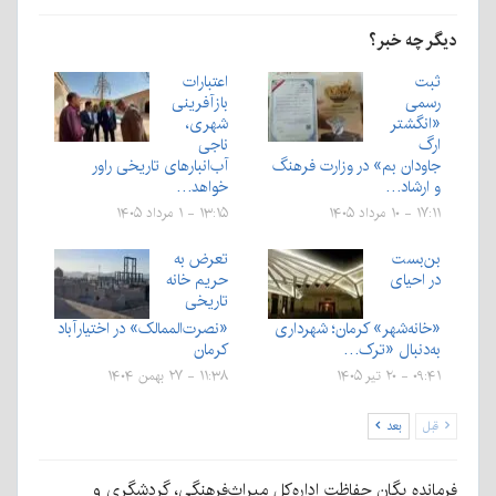
دیگر چه خبر؟
ثبت
اعتبارات
رسمی
بازآفرینی
«انگشتر
شهری،
ارگ
ناجی
جاودان بم» در وزارت فرهنگ
آب‌انبارهای تاریخی راور
و ارشاد…
خواهد…
۱۷:۱۱ - ۱۰ مرداد ۱۴۰۵
۱۳:۱۵ - ۱ مرداد ۱۴۰۵
بن‌بست
تعرض به
در احیای
حریم خانه
تاریخی
«خانه‌شهر» کرمان؛ شهرداری
«نصرت‌الممالک» در اختیارآباد
به‌دنبال «ترک…
کرمان
۰۹:۴۱ - ۲۰ تیر ۱۴۰۵
۱۱:۳۸ - ۲۷ بهمن ۱۴۰۴
قبل
بعد
فرمانده یگان حفاظت اداره‌کل میراث‌فرهنگی، گردشگری و