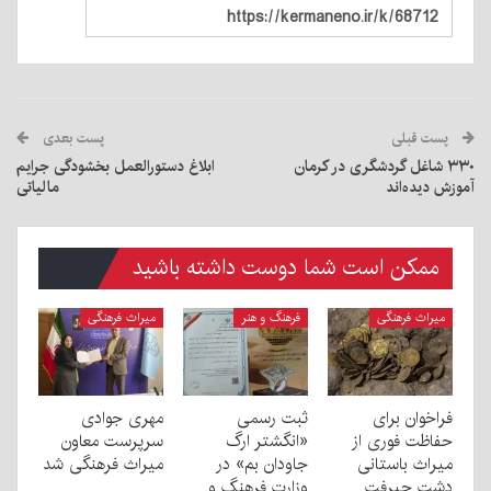
پست قبلی
پست بعدی
۳۳۰ شاغل گردشگری در کرمان
ابلاغ دستورالعمل بخشودگی جرایم
آموزش دیده‌اند
مالیاتی
ممکن است شما دوست داشته باشید
میراث فرهنگی
فرهنگ و هنر
میراث فرهنگی
فراخوان برای
ثبت رسمی
مهری جوادی
حفاظت فوری از
«انگشتر ارگ
سرپرست معاون
میراث باستانی
جاودان بم» در
میراث فرهنگی شد
دشت جیرفت
وزارت فرهنگ و