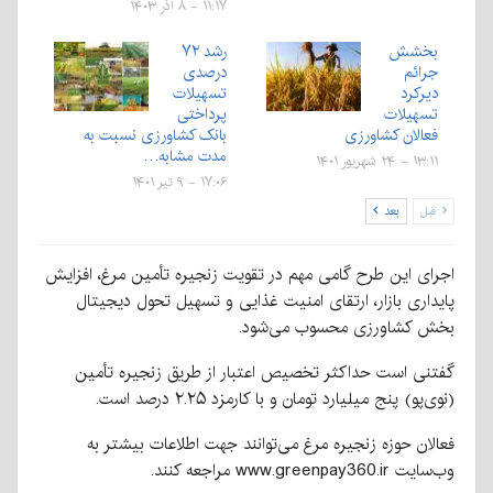
۱۱:۱۷ - ۸ آذر ۱۴۰۳
بخشش
رشد ۷۲
جرائم
درصدی
دیرکرد
تسهیلات
تسهیلات
پرداختی
فعالان کشاورزی
بانک کشاورزی نسبت به
مدت مشابه…
۱۳:۱۱ - ۲۴ شهریور ۱۴۰۱
۱۷:۰۶ - ۹ تیر ۱۴۰۱
قبل
بعد
اجرای این طرح گامی مهم در تقویت زنجیره تأمین مرغ، افزایش
پایداری بازار، ارتقای امنیت غذایی و تسهیل تحول دیجیتال
بخش کشاورزی محسوب می‌شود.
گفتنی است حداکثر تخصیص اعتبار از طریق زنجیره تأمین
(نوی‌پو) پنج میلیارد تومان و با کارمزد ۲.۲۵ درصد است.
فعالان حوزه زنجیره مرغ می‌توانند جهت اطلاعات بیشتر به
وب‌سایت www.greenpay360.ir مراجعه کنند.