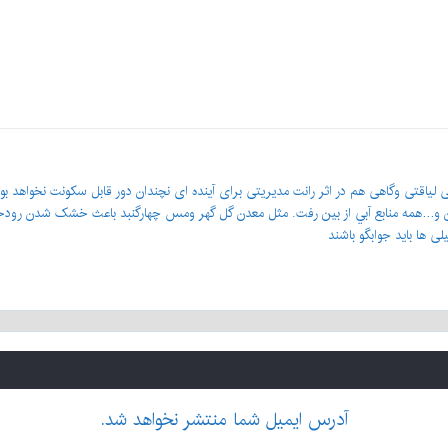
بی لیاقتی وگاهی هم در اثر رانت مدیریتی برای آینده ای نچندان دور قابل سکونت نخواهد بود
 و…همه منابع آبي از بین رفت. مثل معدن گل گهر ومس چهارگنبد باعث خشک شدن رودخان
 ها باید جوابگو باشند
آدرس ایمیل شما منتشر نخواهد شد.