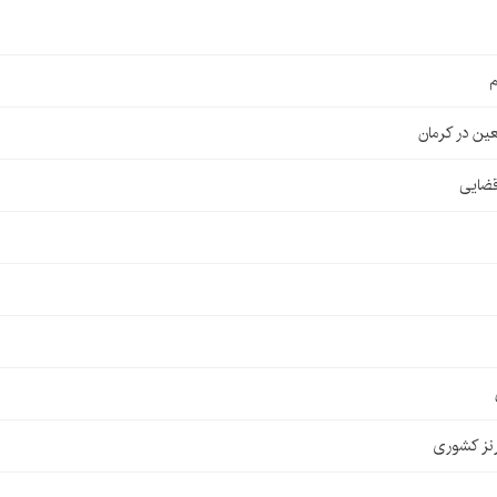
م
قضایی
نز کشوری