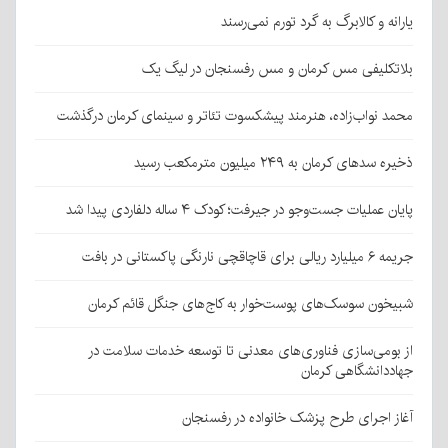
یارانه و کالابرگ به گرد تورم نمی‌رسند
بلاتکلیفی مس کرمان و مس رفسنجان در لیگ یک
محمد نواب‌زاده، هنرمند پیشکسوت تئاتر و سینمای کرمان درگذشت
ذخیره سدهای کرمان به ۲۴۹ میلیون مترمکعب رسید
پایان عملیات جست‌وجو در جیرفت؛ کودک ۴ ساله دلفاردی پیدا شد
جریمه ۶ میلیارد ریالی برای قاچاقچی نارنگی پاکستانی در بافت
شبیخون سوسک‌های پوست‌خوار به کاج‌های جنگل قائم کرمان
از بومی‌سازی فناوری‌های معدنی تا توسعه خدمات سلامت در
جهاددانشگاهی کرمان
آغاز اجرای طرح پزشک خانواده در رفسنجان