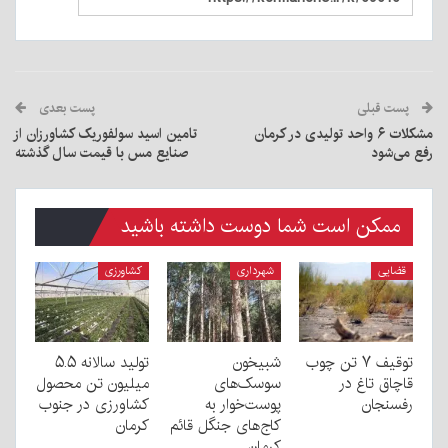
پست قبلی
پست بعدی
مشکلات ۶ واحد تولیدی در کرمان
تامین اسید سولفوریک کشاورزان از
رفع می‌شود
صنایع مس با قیمت سال گذشته
ممکن است شما دوست داشته باشید
قضایی
شهرداری
کشاورزی
توقیف ۷ تن چوب
شبیخون
تولید سالانه ۵.۵
قاچاق تاغ در
سوسک‌های
میلیون تن محصول
رفسنجان
پوست‌خوار به
کشاورزی در جنوب
کاج‌های جنگل قائم
کرمان
کرمان