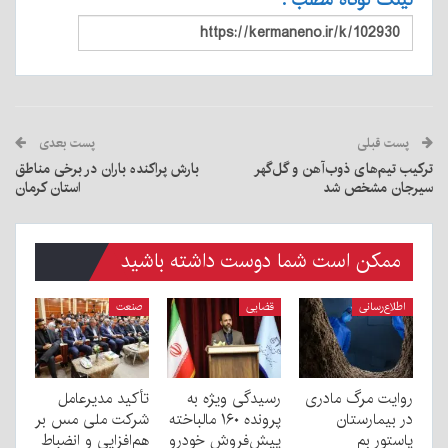
لینک کوتاه مطلب :
پست قبلی
پست بعدی
ترکیب تیم‌های ذوب‌آهن و گل‌گهر
بارش پراکنده باران در برخی مناطق
سیرجان مشخص شد
استان کرمان
ممکن است شما دوست داشته باشید
اطلاع‌رسانی
قضایی
صنعت
روایت مرگ مادری
رسیدگی ویژه به
تأکید مدیرعامل
در بیمارستان
پرونده ۱۶۰ مالباخته
شرکت ملی مس بر
پاستور بم
پیش‌فروش خودرو
هم‌افزایی و انضباط