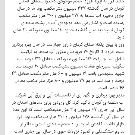
حامد فراز به ایرنا افزود: حجم موجودی ذخیره سدهای استان
کرمان در سال گذشته ۳۲۷ میلیون متر مکعب بود اما در سال
جاری ذخیره آب سدها به ۲۱۷ میلیون و ۳۰۰ هزار متر مکعب
رسیده است و نشان می دهد موجودی آب در پشت سدهای
کرمان نسبت به سال گذشته حدود ۱۱۰ میلیون مترمکعب کاهش
دارد.
وی با بیان اینکه استان کرمان دارای چهار سد در حال بهره برداری
است افزود: تا تاریخ ۱۴ فروردین میزان آب سدها به ترتیب
شامل سد جیرفت ۱۱۹ میلیون مترمکعب معادل ۳۵ درصد، سد
تنگوئیه سیرجان هشت میلیون مترمکعب معادل ۲۰ درصد، سد
شهید سلیمانی بافت ۱۹ میلیون و ۶۰۰ هزار متر مکعب معادل ۴۹
درصد و سد نسا در بم ۷۷ میلیون و ۸۰۰ هزار متر مکعب معادل
۴۶ درصد است.
مدیر بهره برداری و نگهداری از تاسیسات آبی و برق آبی شرکت
آب منطقه‌ای کرمان تاکید کرد: کل ورودی برای سدهای استان در
سال آبی جاری ۶۷ میلیون و ۲ هزار مترمکعب است که این عدد
در سال آبی گذشته ۱۷۶ میلیون و ۳۰۰ هزار مترمکعب بود. فراز
اظهار داشت: کاهش نسبتا زیاد حجم سدهای استان متاثر از
تداوم خشکسالی و کمبود نزولات جوی در سال آبی جاری است.