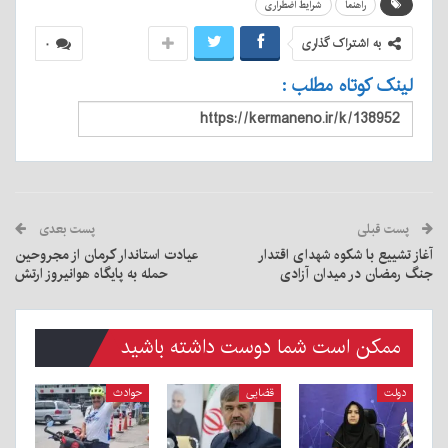
راهنما
شرایط اضطراری
به اشتراک گذاری
۰
لینک کوتاه مطلب :
پست قبلی
پست بعدی
آغاز تشییع با شکوه شهدای اقتدار
عیادت استاندار کرمان از مجروحین
جنگ رمضان در میدان آزادی
حمله به پایگاه هوانیروز ارتش
ممکن است شما دوست داشته باشید
دولت
قضایی
حوادث