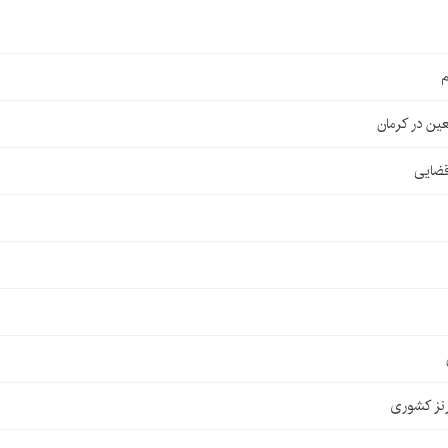
م
قضایی
نز کشوری