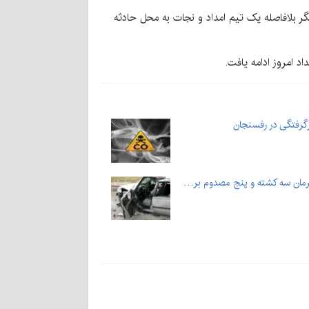
ل از ایرنا، چهارشنبه‌شب ۷ آذر‌‌‌ماه در پی گزارش اورژانس مبنی بر برخورد ۲ خودرو سواری پژو ۴۰۵ با یکدیگر بلافاصله یک تیم امداد و نجات به محل حادثه
رمان سه کشته و پنج مصدوم بر…