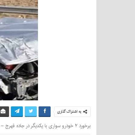
به اشتراک گذاری
برخورد ۲ خودرو سواری با یکدیگر در جاده فهرج – بم طی چهارشنبه‌شب ۲ کشته و چهار مصدوم بر جای گذاشت.