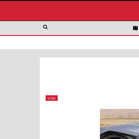
حوادث