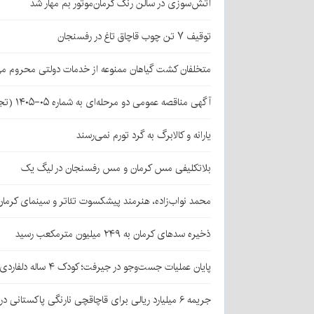
آتش‌سوزی در سالن رنگ کرمان‌موتور بم مهار شد
توقیف ۷ تن چوب قاچاق تاغ در رفسنجان
متخلفان کشت گیاهان ممنوعه از خدمات دولتی محروم می
آگهی مناقصه عمومی دو مرحله‌ای به شماره ۰۵-۱۴۰۵ (تجدید اول)
یارانه و کالابرگ به گرد تورم نمی‌رسند
بلاتکلیفی مس کرمان و مس رفسنجان در لیگ یک
محمد نواب‌زاده، هنرمند پیشکسوت تئاتر و سینمای کرما
ذخیره سدهای کرمان به ۲۴۹ میلیون مترمکعب رسید
پایان عملیات جست‌وجو در جیرفت؛ کودک ۴ ساله دلفاردی پیدا شد
جریمه ۶ میلیارد ریالی برای قاچاقچی نارنگی پاکستانی در بافت