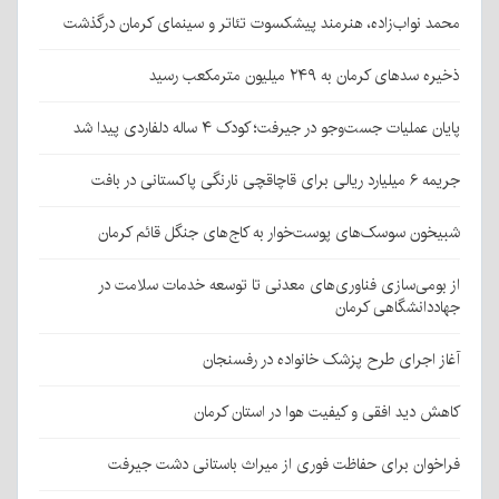
محمد نواب‌زاده، هنرمند پیشکسوت تئاتر و سینمای کرمان درگذشت
ذخیره سدهای کرمان به ۲۴۹ میلیون مترمکعب رسید
پایان عملیات جست‌وجو در جیرفت؛ کودک ۴ ساله دلفاردی پیدا شد
جریمه ۶ میلیارد ریالی برای قاچاقچی نارنگی پاکستانی در بافت
شبیخون سوسک‌های پوست‌خوار به کاج‌های جنگل قائم کرمان
از بومی‌سازی فناوری‌های معدنی تا توسعه خدمات سلامت در
جهاددانشگاهی کرمان
آغاز اجرای طرح پزشک خانواده در رفسنجان
کاهش دید افقی و کیفیت هوا در استان کرمان
فراخوان برای حفاظت فوری از میراث باستانی دشت جیرفت